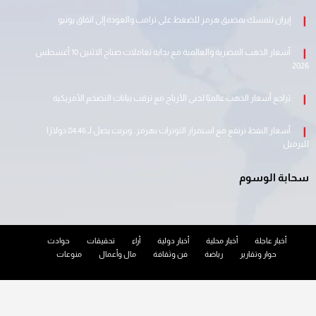
إيران تتمسك بمضيق هرمز للضغط على ترامب والعودة إلى اتفاق يونيو
أسعار الذهب المصرية والعالمية مع بداية تعاملات صباح الاثنين 10 أغسطس
2026
تراجع أسعار الذهب عالميًا لجني الأرباح مع ترقب بيانات التضخم الأمريكية
أسعار النفط ترتفع مع استمرار التوترات بهرمز.. وبرنت يصل لـ 84.46 دولارًا
للبرميل
سحابة الوسوم
أخبار عاجلة
أخبار محلية
أخبار دولية
أراء
تحقيقات
حوادث
حوار وتقارير
رياضة
فن وثقافة
مال وأعمال
منوعات