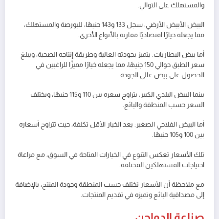
والمستهلك على التوالي.
البيض الأبيض الأرضي: سجل 133 و143 جنيهًا، للبورصة والمستهلك،
مما يجعله خيارًا اقتصاديًا مقارنة بالأنواع الأخرى.
أما بيض البطاريات: يتميز بجودته العالية وطريقة إنتاجه الصحية، ويبلغ
سعر الطبق حوالي 150 جنيهًا، مما يجعله خيارًا مميزًا للراغبين في
الحصول على بيض عالي الجودة.
بينما البيض البلدي الكبير: يتراوح سعره بين 110 و115 جنيهًا، ويختلف
السعر حسب المنطقة والبائع.
أما البيض الفلاحي الصغير: يعد الخيار الأقل تكلفة، حيث تتراوح أسعاره
بين 100 و105 جنيهًا.
تلك الأسعار تعكس التنوع في الخيارات المتاحة في السوق، مع مراعاة
احتياجات المستهلكين المختلفة.
مع ملاحظة أن الأسعار تختلف حسب المنطقة وجودة المنتج، بالإضافة
إلى مصداقية البائع وتميزه في تقديم المنتجات.
صناعة الدواجن