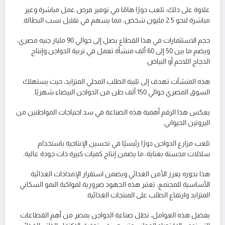
علاوة على ذلك، تلعب دورًا هامًا في توفير فرص عمل مباشرة وغير
مباشرة لنحو 2.5 مليون شخص، مما يسهم في تقليل نسب البطالة.
حجم الاستثمارات في هذا القطاع يصل إلى حوالي 90 مليار جنيه مصري،
ويضم ما بين 50 إلى 60 ألف منشأة تعمل في تربية الدواجن وإنتاج
الدجاج اللاحم أو البياض.
هذه المنشآت تهدف إلى تلبية الطلب المحلي المتزايد، حيث يستهلك
السوق المصري حوالي 150 ألف طن من الدواجن البيضاء شهريًا.
يعكس هذا الرقم أهمية هذه الصناعة في سد احتياجات المواطنين من
البروتين الحيواني.
تلعب مزارع الدواجن دورًا رئيسيًا في تحسين الإنتاجية باستخدام
سلالات محسنة بعناية، ما يضمن إنتاج كميات كبيرة ذات جودة عالية.
هذا بدوره يعزز الأمن الغذائي ويضمن استقرار الإمدادات الغذائية
الأساسية للمجتمع، تعتبر هذه الجهود ضرورية لمواكبة النمو السكاني
المتزايد وارتفاع الطلب على المنتجات الغذائية.
بفضل هذه العوامل، تظل صناعة الدواجن بمصر من أهم القطاعات