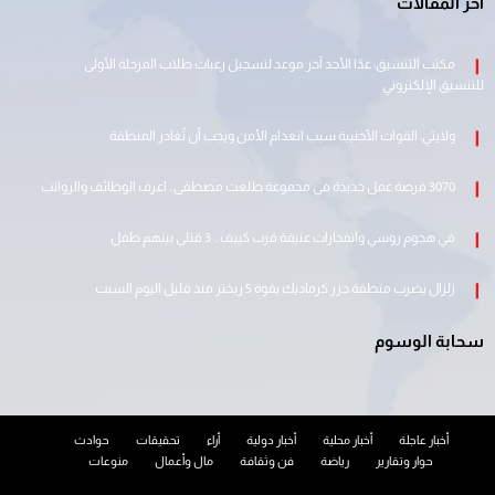
اخر المقالات
مكتب التنسيق: غدًا الأحد آخر موعد لتسجيل رغبات طلاب المرحلة الأولى
للتنسيق الإلكتروني
ولايتي: القوات الأجنبية سبب انعدام الأمن ويجب أن تُغادر المنطقة
3070 فرصة عمل جديدة في مجموعة طلعت مصطفى.. اعرف الوظائف والرواتب
في هجوم روسي وانفجارات عنيفة قرب كييف .. 3 قتلى بينهم طفل
زلزال يضرب منطقة جزر كرماديك بقوة 5 ريختر منذ قليل اليوم السبت
سحابة الوسوم
أخبار عاجلة
أخبار محلية
أخبار دولية
أراء
تحقيقات
حوادث
حوار وتقارير
رياضة
فن وثقافة
مال وأعمال
منوعات