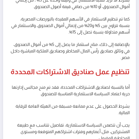
بشرط ألا تزيد نسبة الاستثمار، في وثيقة واحدة عن 5% ، من إجمالي
أموال الصندوق، أو 10% من صافي قيمة أصول الصندوق.
كما تم تنظيم الاستثمار في الأسهم المقيدة بالبورصات المصرية،
بنسبة تتراوح بين 5% و20% من إجمالي أموال الصندوق، والاستثمار في
أسهم متداولة بنسبة تصل إلى 15%.
بالإضافة إلى ذلك، متاح استثمار ما يصل إلى 5% من أموال الصندوق،
في وثائق صناديق رأس المال المخاطر وصناديق الملكية المباشرة داخل
مصر.
تنظيم عمل صناديق الاشتراكات المحددة
أما بالنسبة لصناديق الاشتراكات المحددة، فقد تم منح مجالس إدارتها
حرية اعتماد السياسة الاستثمارية المناسبة للصندوق.
بشرط الحصول على عدم ممانعة مسبقة من الهيئة العامة للرقابة
المالية.
يجب أن تتضمن السياسة الاستثمارية، تفاصيل تتناسب مع طبيعة
المشتركين، مثل أعمارهم وفترات اشتراكهم المتوقعة ومستوى
المخاطرة المقبول.