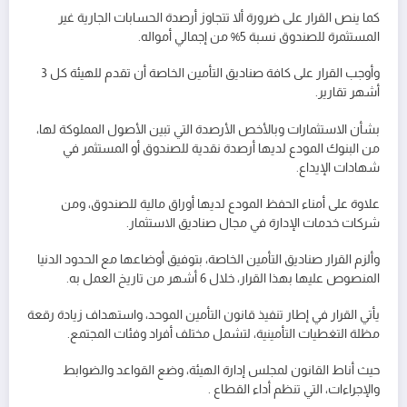
كما ينص القرار على ضرورة ألا تتجاوز أرصدة الحسابات الجارية غير
المستثمرة للصندوق نسبة 5% من إجمالي أمواله.
وأوجب القرار على كافة صناديق التأمين الخاصة أن تقدم للهيئة كل 3
أشهر تقارير.
بشأن الاستثمارات وبالأخص الأرصدة التي تبين الأصول المملوكة لها،
من البنوك المودع لديها أرصدة نقدية للصندوق أو المستثمر في
شهادات الإيداع.
علاوة على أمناء الحفظ المودع لديها أوراق مالية للصندوق، ومن
شركات خدمات الإدارة في مجال صناديق الاستثمار.
وألزم القرار صناديق التأمين الخاصة، بتوفيق أوضاعها مع الحدود الدنيا
المنصوص عليها بهذا القرار، خلال 6 أشهر من تاريخ العمل به.
يأتي القرار في إطار تنفيذ قانون التأمين الموحد، واستهداف زيادة رقعة
مظلة التغطيات التأمينية، لتشمل مختلف أفراد وفئات المجتمع.
حيث أناط القانون لمجلس إدارة الهيئة، وضع القواعد والضوابط
والإجراءات، التي تنظم أداء القطاع .