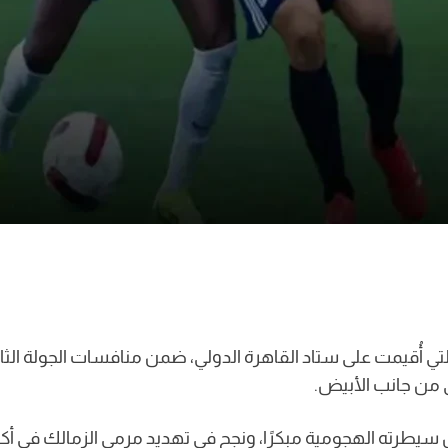
لتي أُقيمت على ستاد القاهرة الدولي، ضمن منافسات الجولة الثال
 من جانب الأبيض.
يطرته الهجومية مبكرًا، ونجح في تهديد مرمى الزمالك في أكث