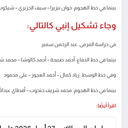
بينما في خط الهجوم: خوان بيزيرا – سيف الجزيري – شيكوبان
وجاء تشكيل إنبي كالتالي:
في حراسة المرمى: عبد الرحمن سمير
بينما في خط الدفاع: أحمد صبيحة – أحمد كالوشا – محمد ش
وفي خط الوسط: زياد كمال – أحمد العجوز – علي محمود
بينما في خط الهجوم: محمد شريف حتحوت – أقطاي عبدالله 
اقرأ أيضًا: