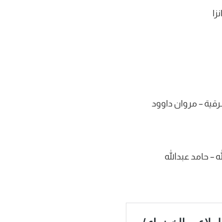
زا
رقية – مروان داوود
– حامد عبدالله