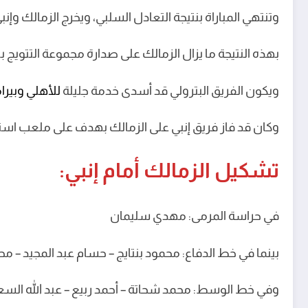
وتنتهي المباراة بنتيجة التعادل السلبي، ويخرج الزمالك و
بهذه النتيجة ما يزال الزمالك على صدارة مجموعة التتويج بالدوري المصري برصيد 50 نقطة، بينما يح
ويكون الفريق البترولي قد أسدى خدمة جليلة
للأهلي وبيرا
وكان قد فاز فريق إنبي على الزمالك بهدف على ملعب اس
تشكيل الزمالك أمام إنبي:
في حراسة المرمى: مهدي سليمان
بينما في خط الدفاع: محمود بنتايج – حسام عبد المجيد – م
وفي خط الوسط: محمد شحاتة – أحمد ربيع – عبد الله السع