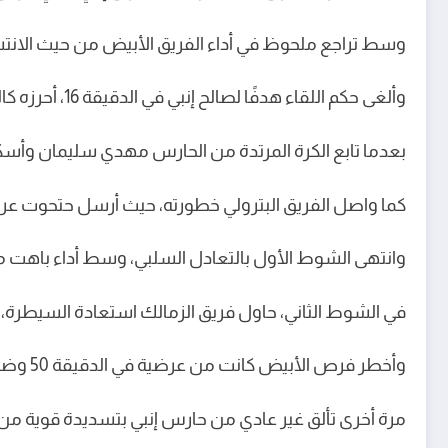
وسط تراجع ملحوظ في أداء الفريق الأبيض من حيث الانت
وألغى حكم اللقاء هدفًا لصالح إنبي في الدقيقة 16، أحرزه كالوشا من كرة ثابتة خارج منطقة الجزاء.
بعدما تابع الكرة المرتدة من الحارس مهدي سليمان وأسكنها
كما واصل الفريق البترولي خطورته، حيث أرسل حتحوت عر
وانتهى الشوط الأول بالتعادل السلبي، وسط أداء باهت م
في الشوط الثاني، حاول فريق الزمالك استعادة السيطرة،
وأخطر فرص الأبيض كانت من عرضية في الدقيقة 50 وضربة رأس من الونش وتصطدم بعارضة عبد الرحمن سمير حارس إنبي.
مرة أخرى تألق غير عادي من حارس إنبي بتسديدة قوية من خوان بيزيرا في 