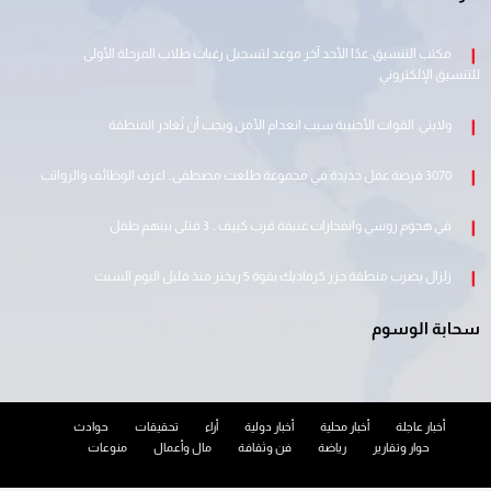
مكتب التنسيق: غدًا الأحد آخر موعد لتسجيل رغبات طلاب المرحلة الأولى
للتنسيق الإلكتروني
ولايتي: القوات الأجنبية سبب انعدام الأمن ويجب أن تُغادر المنطقة
3070 فرصة عمل جديدة في مجموعة طلعت مصطفى.. اعرف الوظائف والرواتب
في هجوم روسي وانفجارات عنيفة قرب كييف .. 3 قتلى بينهم طفل
زلزال يضرب منطقة جزر كرماديك بقوة 5 ريختر منذ قليل اليوم السبت
سحابة الوسوم
أخبار عاجلة
أخبار محلية
أخبار دولية
أراء
تحقيقات
حوادث
حوار وتقارير
رياضة
فن وثقافة
مال وأعمال
منوعات