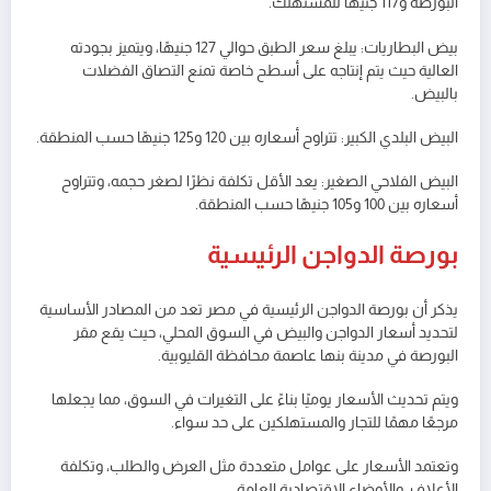
البورصة و117 جنيهًا للمستهلك.
بيض البطاريات: يبلغ سعر الطبق حوالي 127 جنيهًا، ويتميز بجودته
العالية حيث يتم إنتاجه على أسطح خاصة تمنع التصاق الفضلات
بالبيض.
البيض البلدي الكبير: تتراوح أسعاره بين 120 و125 جنيهًا حسب المنطقة.
البيض الفلاحي الصغير: يعد الأقل تكلفة نظرًا لصغر حجمه، وتتراوح
أسعاره بين 100 و105 جنيهًا حسب المنطقة.
بورصة الدواجن الرئيسية
يذكر أن بورصة الدواجن الرئيسية في مصر تعد من المصادر الأساسية
لتحديد أسعار الدواجن والبيض في السوق المحلي، حيث يقع مقر
البورصة في مدينة بنها عاصمة محافظة القليوبية.
ويتم تحديث الأسعار يوميًا بناءً على التغيرات في السوق، مما يجعلها
مرجعًا مهمًا للتجار والمستهلكين على حد سواء.
وتعتمد الأسعار على عوامل متعددة مثل العرض والطلب، وتكلفة
الأعلاف، والأوضاع الاقتصادية العامة.