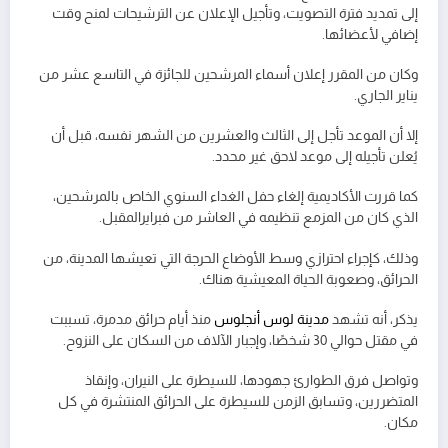
إلى تمديد فترة التصويت، وتأجيل الإعلان عن الترشيحات لمنح وقت
إضافي لأعضائها.
وكان من المقرر إعلان أسماء المرشحين للجائزة في التاسع عشر من
يناير الجاري.
إلا أن الموعد تأجل إلى الثالث والعشرين من الشهر نفسه، قبل أن
يُعلن تأجيله إلى موعد لاحق غير محدد.
كما قررت الأكاديمية إلغاء حفل الغداء السنوي الخاص بالمرشحين،
الذي كان من المزمع تنظيمه في العاشر من فبرايرالمقبل.
وذلك، كإجراء احترازي وسط الأوضاع الحرجة التي تعيشها المدينة، من
الحرائق، وصعوبة الحياة المعيشية هناك.
يذكر، أنه تشهد
مدينة لوس أنجلوس
منذ أيام حرائق مدمرة، تسببت
في مقتل حوالي 30 شخصًا، وإجبار الآلاف من السكان على النزوح.
وتواصل فرق الطوارئ جهودها، للسيطرة على النيران، وإنقاذ
المتضررين، وتسابق الزمن للسيطرة على الحرائق المنتشرة في كل
مكان.