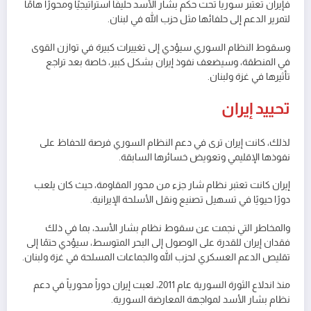
فإيران تعتبر سوريا تحت حكم بشار الأسد حليفًا استراتيجيًا ومحورًا هامًا
لتمرير الدعم إلى حلفائها مثل حزب الله في لبنان.
وسقوط النظام السوري سيؤدي إلى تغييرات كبيرة في توازن القوى
في المنطقة، وسيضعف نفوذ إيران بشكل كبير، خاصة بعد تراجع
تأثيرها في غزة ولبنان.
تحييد إيران
لذلك، كانت إيران ترى في دعم النظام السوري فرصة للحفاظ على
نفوذها الإقليمي وتعويض خسائرها السابقة.
إيران كانت تعتبر نظام شار جزء من محور المقاومة، حيث كان يلعب
دورًا حيويًا في تسهيل تصنيع ونقل الأسلحة الإيرانية.
والمخاطر التي نجمت عن سقوط نظام بشار الأسد، بما في ذلك
فقدان إيران للقدرة على الوصول إلى البحر المتوسط، سيؤدي حتمًا إلى
تقليص الدعم العسكري لحزب الله والجماعات المسلحة في غزة ولبنان.
منذ اندلاع الثورة السورية عام 2011، لعبت إيران دوراً محورياً في دعم
نظام بشار الأسد لمواجهة المعارضة السورية.