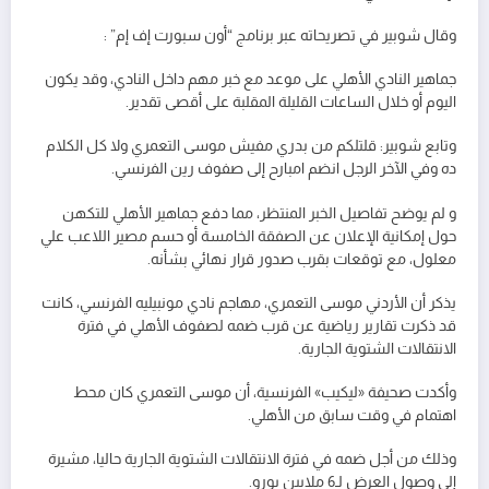
وقال شوبير في تصريحاته عبر برنامج “أون سبورت إف إم” :
جماهير النادي الأهلي على موعد مع خبر مهم داخل النادي، وقد يكون
اليوم أو خلال الساعات القليلة المقلبة على أقصى تقدير.
وتابع شوبير: قلتلكم من بدري مفيش موسى التعمري ولا كل الكلام
ده وفي الآخر الرجل انضم امبارح إلى صفوف رين الفرنسي.
و لم يوضح تفاصيل الخبر المنتظر، مما دفع جماهير الأهلي للتكهن
حول إمكانية الإعلان عن الصفقة الخامسة أو حسم مصير اللاعب علي
معلول، مع توقعات بقرب صدور قرار نهائي بشأنه.
يذكر أن الأردني موسى التعمري، مهاجم نادي مونبيليه الفرنسي، كانت
قد ذكرت تقارير رياضية عن قرب ضمه لصفوف الأهلي في فترة
الانتقالات الشتوية الجارية.
وأكدت صحيفة «ليكيب» الفرنسية، أن موسى التعمري كان محط
اهتمام في وقت سابق من الأهلي.
وذلك من أجل ضمه في فترة الانتقالات الشتوية الجارية حاليا، مشيرة
إلى وصول العرض لـ6 ملايين يورو.