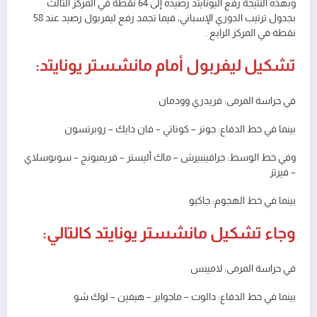
وبهذه النتيجة رفع اليونايتد رصيده إلى 64 نقطة في المركز الثالث
بجدول ترتيب الدوري الإسباني، فيما تجمد رفع ليفربول رصيد عند 58
نقطة في المركز الرابع .
تشكيل ليفربول أمام مانشستر يونايتد:
في حراسة المرمى: فريدري وودمان
بينما في خط الدفاع: جونز – كوناتي – فان دايك – روبرتسون
وفي خط الوسط: جرافينبيرش – ماك أليستر – فريمبونج – سوبوسلاي
– فيرتز
بينما في خط الهجوم: جاكبو
وجاء تشكيل مانشستر يونايتد كالتالي:
في حراسة المرمى: لامينس
بينما في خط الدفاع: دالوت – ماجواير – هيفين – لوك شو