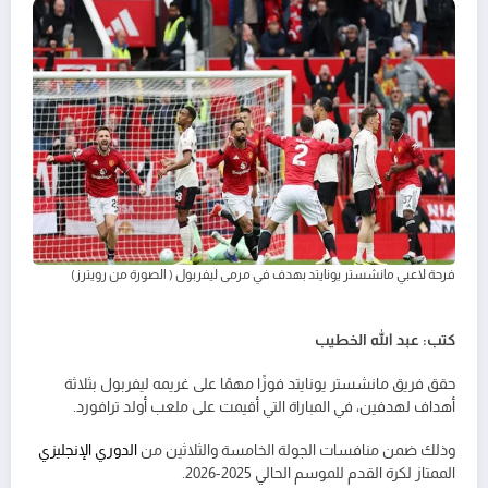
فرحة لاعبي مانشستر يونايتد بهدف في مرمى ليفربول ( الصورة من رويترز)
كتب: عبد الله الخطيب
حقق فريق مانشستر يونايتد فوزًا مهمًا على غريمه ليفربول بثلاثة
أهداف لهدفين، في المباراة التي أقيمت على ملعب أولد ترافورد.
وذلك ضمن منافسات الجولة الخامسة والثلاثين من
الدوري الإنجليزي
الممتاز لكرة القدم للموسم الحالي 2025-2026.