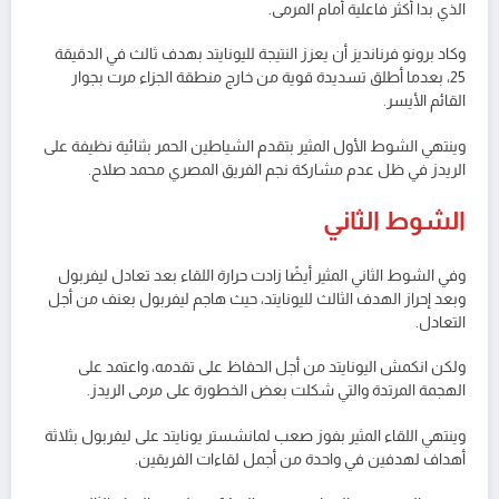
الذي بدا أكثر فاعلية أمام المرمى.
وكاد برونو فرنانديز أن يعزز النتيجة لليونايتد بهدف ثالث في الدقيقة
25، بعدما أطلق تسديدة قوية من خارج منطقة الجزاء مرت بجوار
القائم الأيسر.
وينتهي الشوط الأول المثير بتقدم الشياطين الحمر بثنائية نظيفة على
الريدز في ظل عدم مشاركة نجم الفريق المصري محمد صلاح.
الشوط الثاني
وفي الشوط الثاني المثير أيضًا زادت حرارة اللقاء بعد تعادل ليفربول
وبعد إحراز الهدف الثالث لليونايتد، حيث هاجم ليفربول بعنف من أجل
التعادل.
ولكن انكمش اليونايتد من أجل الحفاظ على تقدمه، واعتمد على
الهجمة المرتدة والتي شكلت بعض الخطورة على مرمى الريدز.
وينتهي اللقاء المثير بفوز صعب لمانشستر يونايتد على ليفربول بثلاثة
أهداف لهدفين في واحدة من أجمل لقاءات الفريقين.