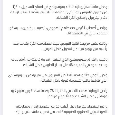
ودخل مانشستر يونايتد اللقاء بقوة، ونجح في افتتاح التسجيل مبكرًا
عن طريق ماتيوس كونيا في الدقيقة السادسة، بعدما استغل ارتباك
دفاع ليفربول وأسكن الكرة الشباك.
وواصل أصحاب الأرض ضغطهم الهجومي، ليضيف بينجامين سيسكو
الهدف الثاني في الدقيقة 14.
وذلك عقب مراجعة تقنية الفيديو، حيث اصطدمت الكرة بقدمه بعد
رأسية من برونو فرنانديز لتتحول داخل المرمى.
وقلص الفارق سوبوسلاي الذي استغل تمريرة خاطئة من أماد ديالو
وسدد بقوة في الدقيقة 48 على يسار الحارس داخل الشباك.
واحرز كودي جاكبو هدف التعادل لليفربول من تمريرة من سوبوسلاي
الذي قابلها جاكبو بتسديدة قوية داخل الشباك.
وأحرز اليونايتد هدف ثالث في الدقيقة 78 بعدما سدد كوبي ماينو كرة
قوية إلى داخل الشباك، معلنًا تقدم فريقه.
ورغم استحواذ ليفربول على أغلب فترات الشوط الأول ومحاولاته
للعودة، فإن الخطورة الحقيقية كانت من نصيب مانشستر يونايتد،