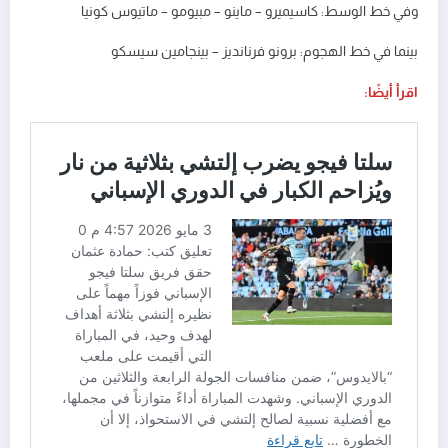
وفي خط الوسط: كاسيميرو – ماينو – مبيومو – ماتيوس كونيا
بينما في خط الهجوم: برونو فرنانديز – بينجامين سيسكو
اقرأ أيضًا: