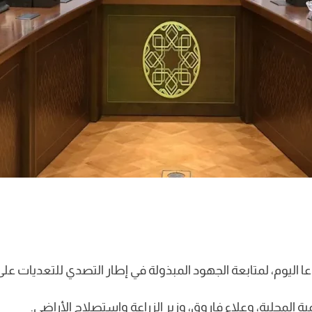
اعا اليوم، لمتابعة الجهود المبذولة في إطار التصدي للتعديات على ا
المحلية، وعلاء فاروق، وزير الزراعة واستصلاح الأراضي.