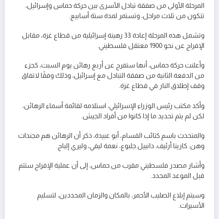
المرحلة الأولى من صفقة تبادل الأسرى بين حركة حماس وإسرائيل،
تتكون من ثلاث مراحل، وتستمر لمدة ستة أسابيع.
وتشمل هذه المرحلة إعادة 33 رهينة إسرائيلية من قطاع غزة، مقابل
الإفراج عن نحو 1900 معتقل فلسطيني.
وأعلنت حركة حماس، أنها ستفرج عن أربع رهائن يوم السبت، كجزء
من الدفعة الثانية من صفقة التبادل مع إسرائيل، وذلك وفقًا لاتفاق
وقف إطلاق النار في قطاع غزة.
وأكد مكتب رئيس الوزراء الإسرائيلي، استلامه لقائمة أسماء الرهائن،
لكن لم يتم تحديد ما إذا كانوا من أفراد الجيش.
والمتحدث باسم كتائب القسام، أبو عبيدة، ذكر أن الرهائن هم مجندات
وهن: كارينا أرئيف، دانييل جلبوع، نعمة ليفي، وليري إلباج.
وأشار مصدر فلسطيني مقرب من حماس، إلى أن عملية الإفراج ستتم
قبل الموعد المحدد.
وسيتم إبلاغ الصليب الأحمر، بالمكان والزمان المحددين، لتسليم
الأسيرات.