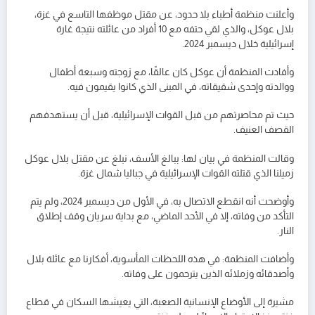
وأعلنت منظمة أطباء بلا حدود، عن مقتل موظفها التاسع في غزة،
بلال عوكل، والذي لقي حتفه مع 10 أفراد من عائلته نتيجة غارة
إسرائيلية خلال ديسمبر 2024.
وأفادت المنظمة أن عوكل كان عالقًا، مع زوجته وسبعة أطفال
ووالدته وإحدى شقيقاته، في المبنى الذي كانوا يقيمون فيه.
حيث تم محاصرتهم من قبل القوات الإسرائيلية، قبل أن يستهدفهم
القصف العنيف.
وقالت المنظمة في بيان لها: ببالغ الأسف، نبلغ عن مقتل بلال عوكل
زميلنا الذي قتلته القوات الإسرائيلية في جباليا شمال غزة.
وأوضحت أنه انقطع الاتصال به، في الأول من ديسمبر 2024، ولم يتم
التأكد من وفاته، إلا في الأحد الماضي، مع بداية سريان وقف إطلاق
النار.
وأضافت المنظمة: في هذه اللحظات المأسوية، أفكارنا مع عائلة بلال
وأصدقائه وزملائه الذين يترحمون على وفاته.
مشيرة إلى الأوضاع الإنسانية الصعبة، التي يعيشها السكان في قطاع