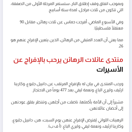
وبموجب اتفاق وقف إطلاق النار، ستستمر المرحلة الأولى من الصفقة،
التي تتكون من ثلاث مراحل، لمدة ستة أسابيع.
وفي الأسبوع الماضي، أفرجت حماس عن ثلاث رهائن، مقابل 90
معتقلًا فلسطينيًا.
مما يعني أن العدد المتبقي من الرهائن، الذين يتعين الإفراج عنهم هو
26.
منتدى عائلات الرهائن يرحب بالإفراج عن
الأسيرات
ورحب المنتدى في بيان له بالإفراج المرتقب عن دانييل جلبوع، وكارينا
ارئيف، وليري الباغ، ونعمة ليفي بعد 477 يوماً من الاحتجاز.
مشيراً إلى أن الأمة بأكملها، ناضلت من أجلهن، وتنتظر بقلق عودتهن
إلى أحضان عائلاتهن.
الرهينات اللواتي يُفترض الإفراج عنهن يوم السبت، هن: دانييل جلبوع،
وكارينا ارئيف، ونعمة ليفي، وليري الباغ. (أ ف ب)​​​​​​​.