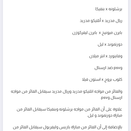
برشلونه x بنفيكا
ريال مدريد x أتلتيكو مدريد
بايرن ميونيخ x بايرن ليفركوزن
دورتموند x ليل
وفاينورد x انتر ميلان
وpsv ضد ارسنال
كلوب بروج x استون فيلا
والفائز من مواجه اتلتيكو مدريد وريال مدريد سيقابل الفائز من مواجه
ارسنال وpsv.
علاوة على أن الفائز من مواجه برشلونه وبنفيكا سيقابل الفائز من
مباراة دورتموند و ليل.
بالإضافة إلى أن الفائز من مباراة باريس وليفربول سيقابل الفائز من