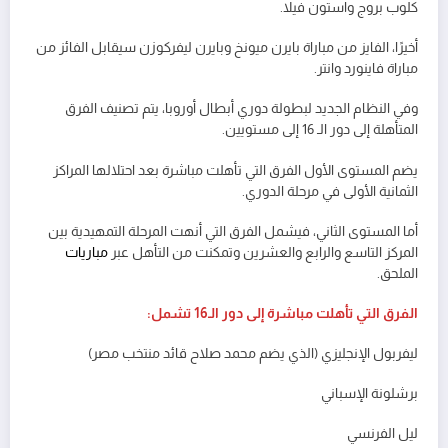
كلوب بروج واستون فيلا.
أخيرًا، الفايز من مباراة بايرن ميونخ وبايرن ليفركوزن سيقابل الفائز من
مباراة فاينورد وانتر.
وفي النظام الجديد لبطولة دوري أبطال أوروبا، يتم تصنيف الفرق
المتأهلة إلى دور الـ 16 إلى مستويين.
يضم المستوى الأول الفرق التي تأهلت مباشرة بعد احتلالها المراكز
الثمانية الأولى في مرحلة الدوري.
أما المستوى الثاني، فيشمل الفرق التي أنهت المرحلة التمهيدية بين
المركز التاسع والرابع والعشرين وتمكنت من التأهل عبر
مباريات
الملحق.
الفرق التي تأهلت مباشرة إلى دور الـ16 تشمل:
ليفربول الإنجليزي (الذي يضم محمد صلاح قائد منتخب مصر)
برشلونة الإسباني
ليل الفرنسي