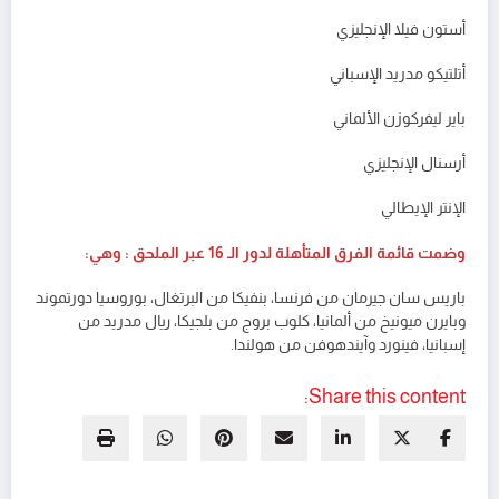
أستون فيلا الإنجليزي
أتلتيكو مدريد الإسباني
باير ليفركوزن الألماني
أرسنال الإنجليزي
الإنتر الإيطالي
وضمت قائمة الفرق المتأهلة لدور الـ 16 عبر الملحق : وهي:
باريس سان جيرمان من فرنسا، بنفيكا من البرتغال، بوروسيا دورتموند
وبايرن ميونيخ من ألمانيا، كلوب بروج من بلجيكا، ريال مدريد من
إسبانيا، فينورد وآيندهوفن من هولندا.
Share this content: