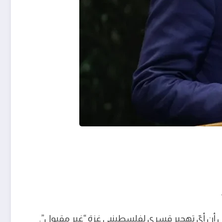
 أن أيّ تهجير قسري لفلسطينيي غزة “غير مقبول”.