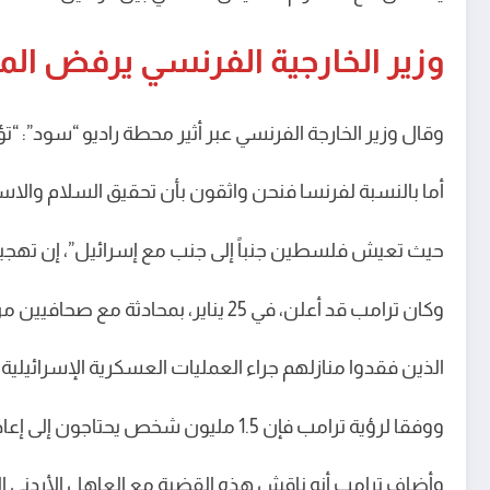
وزير الخارجية الفرنسي يرفض المق
وقال وزير الخارجة الفرنسي عبر أثير محطة راديو “سود”: “ت
أما بالنسبة لفرنسا فنحن واثقون بأن تحقيق السلام والا
حيث تعيش فلسطين جنباً إلى جنب مع إسرائيل”، إن تهجير ال
وكان ترامب قد أعلن، في 25 يناير، بمحادثة مع صحافيين من مجموعته الإعلامية أنه يعتقد أن من الممكن إعادة توطين سكان قطاع غزة.
الذين فقدوا منازلهم جراء العمليات العسكرية الإسرائيلية ا
ووفقا لرؤية ترامب فإن 1.5 مليون شخص يحتاجون إلى إعادة توطينهم خارج قطاع غزة.
وأضاف ترامب أنه ناقش هذه القضية مع العاهل الأردني المل