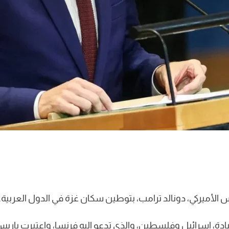
ئيس الأميركي، دونالد ترامب، بتوطين سكان غزة في الدول العربية.
، إسرائيل وفلسطين، والذي تدعو إليه فرنسا، واعتبرت باريس