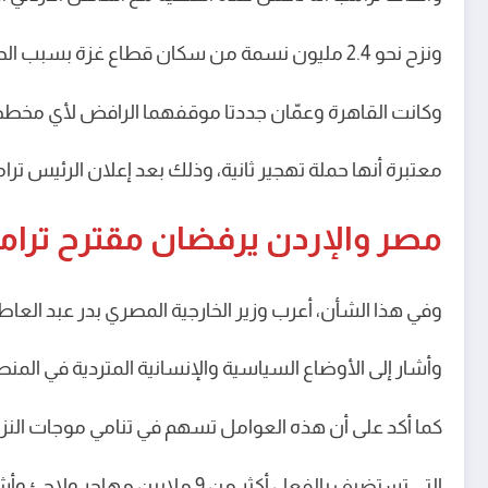
ونزح نحو 2.4 مليون نسمة من سكان قطاع غزة بسبب الحرب التي اندلعت جراء هجوم حماس على إسرائيل في 7 أكتوبر 2023.
وكانت القاهرة وعمّان جددتا موقفهما الرافض لأي مخططا
معتبرة أنها حملة تهجير ثانية، وذلك بعد إعلان الرئيس تر
مصر والإردن يرفضان مقترح ترا
وفي هذا الشأن، أعرب وزير الخارجية المصري بدر عبد العا
وأشار إلى الأوضاع السياسية والإنسانية المتردية في المنطق
كما أكد على أن هذه العوامل تسهم في تنامي موجات النزوح
التي تستضيف بالفعل أكثر من 9 ملايين مهاجر ولاجئ وأشخاص في أوضاع شبيهة باللجوء.