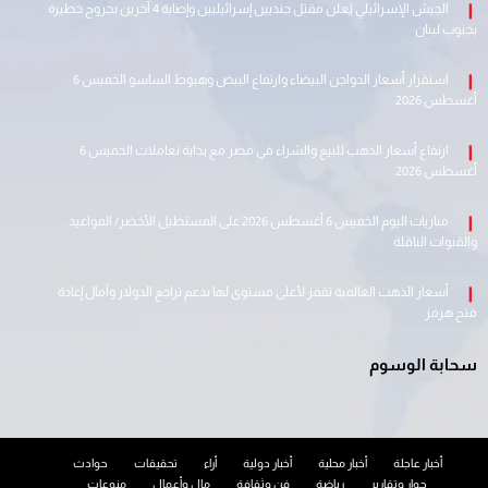
الجيش الإسرائيلي يُعلن مقتل جنديين إسرائيليين وإصابة 4 آخرين بجروح خطيرة
بجنوب لبنان
استقرار أسعار الدواجن البيضاء وارتفاع البيض وهبوط الساسو الخميس 6
أغسطس 2026
ارتفاع أسعار الذهب للبيع والشراء في مصر مع بداية تعاملات الخميس 6
أغسطس 2026
مباريات اليوم الخميس 6 أغسطس 2026 على المستطيل الأخضر/ المواعيد
والقنوات الناقلة
أسعار الذهب العالمية تقفز لأعلى مستوى لها بدعم تراجع الدولار وآمال إعادة
فتح هرمز
سحابة الوسوم
أخبار عاجلة
أخبار محلية
أخبار دولية
أراء
تحقيقات
حوادث
حوار وتقارير
رياضة
فن وثقافة
مال وأعمال
منوعات