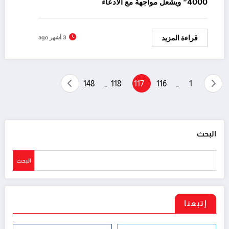
4000” ويشعل مواجهة مع الادعاء
قراءة المزيد
3 أشهر ago
تعدد
148
118
117
116
1
…
…
صفحات
المقالات
البحث
البحث
إتبعنا