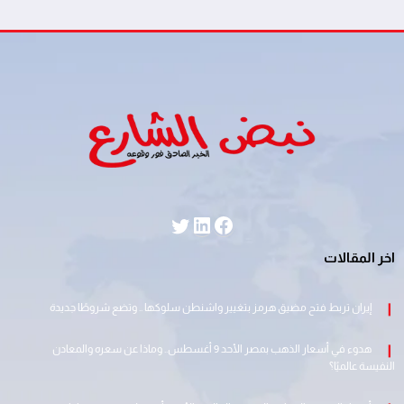
لينكد إن
فيسبوك
تويتر
اخر المقالات
إيران تربط فتح مضيق هرمز بتغيير واشنطن سلوكها .. وتضع شروطًا جديدة
هدوء في أسعار الذهب بمصر الأحد 9 أغسطس.. وماذا عن سعره والمعادن
النفيسة عالميًا؟