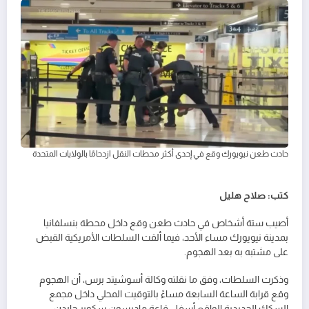
حادث طعن نيويورك وقع في إحدى أكثر محطات النقل ازدحامًا بالولايات المتحدة
كتب: صلاح هليل
أصيب ستة أشخاص في حادث طعن وقع داخل محطة بنسلفانيا
بمدينة نيويورك مساء الأحد، فيما ألقت السلطات الأمريكية القبض
على مشتبه به بعد الهجوم.
وذكرت السلطات، وفق ما نقلته وكالة أسوشيتد برس، أن الهجوم
وقع قرابة الساعة السابعة مساءً بالتوقيت المحلي داخل مجمع
السكك الحديدية الواقع أسفل قاعة ماديسون سكوير جاردن