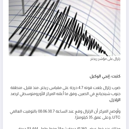
زلزال على مؤشر ريختر
كتبت: إنجي الوكيل
ضرب زلزال بلغت قوته 4.7 درجة على مقياس ريختر، منذ قليل، منطقة
جنوب شينجيانغ في الصين، وفق ما أعلنه المركز الأورومتوسطي لرصد
الزلازل
.
وأوضح المركز أن الزلزال وقع عند الساعة 08:06:38.7 بالتوقيت العالمي
UTC، وعلى عمق 35 كيلومترًا.
وذلك عند خط عرض 41.160 درجة شمالًا وخط طول 83.444 درجة