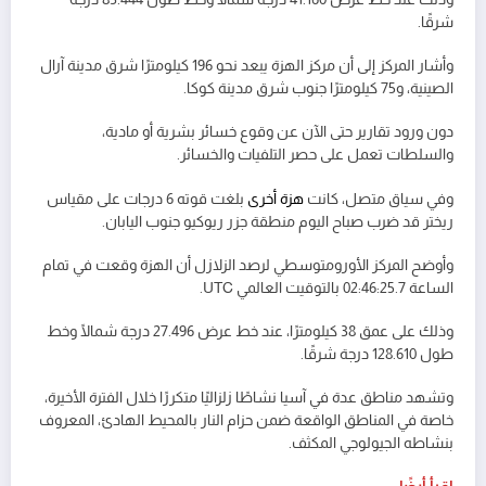
شرقًا.
وأشار المركز إلى أن مركز الهزة يبعد نحو 196 كيلومترًا شرق مدينة آرال
الصينية، و75 كيلومترًا جنوب شرق مدينة كوكا.
دون ورود تقارير حتى الآن عن وقوع خسائر بشرية أو مادية،
والسلطات تعمل على حصر التلفيات والخسائر.
وفي سياق متصل، كانت
هزة أخرى
بلغت قوته 6 درجات على مقياس
ريختر قد ضرب صباح اليوم منطقة جزر ريوكيو جنوب اليابان.
وأوضح المركز الأورومتوسطي لرصد الزلازل أن الهزة وقعت في تمام
الساعة 02:46:25.7 بالتوقيت العالمي UTC.
وذلك على عمق 38 كيلومترًا، عند خط عرض 27.496 درجة شمالًا وخط
طول 128.610 درجة شرقًا.
وتشهد مناطق عدة في آسيا نشاطًا زلزاليًا متكررًا خلال الفترة الأخيرة،
خاصة في المناطق الواقعة ضمن حزام النار بالمحيط الهادئ، المعروف
بنشاطه الجيولوجي المكثف.