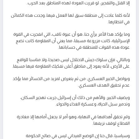
إلا القتل والتفجير، لو قررت العودة لهذه المناطق بعد الحرب.
لأنه كلما عادت إلى منطقة سبق لها العمل فيها، وجدت هذه الكمائن
في انتظارها.
وما يؤكد هذا الأمر برأي حنا، هو أن عبوة ثاقب، التي انفجرت في القوة
الإسرائيلية، كانت مزروعة مسبقا، مما يعني أن المقاومة كانت تضع
عودة هذه القوات للمنطقة في حساباتها.
وبالتالي، فإن سلوك جيش الاحتلال ليس صحيحا، ولا مناسبا للواقع
على الأرض، لأنه يعود إلى مناطق أعلن تفكيك المقاومة فيها مسبقا.
ويواصل الخبير العسكري: من ثم يتعرض لمزيد من الخسائر مما يؤكد
عدم تحقيق الهدف العسكري.
ويضيف الخبير: والأهم من ذلك أن إسرائيل جربت تهجير السكان،
وتدمير سبل الحياة، وعسكرة الغذاء والدواء.
ولم تحقق أهدافها في النهاية، وهو أمر لا يجعل أمامها إلا مغادرة
القطاع لوقف نزيفها.
وسياسيا، قال حنا إن الوضع الميداني ليس في صالح الحكومة