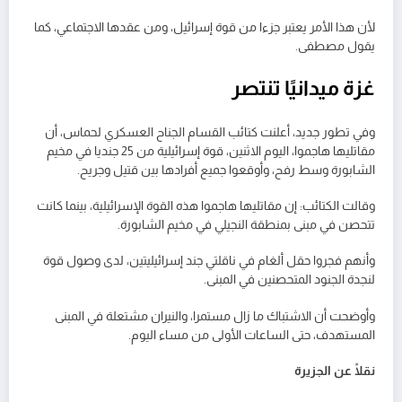
لأن هذا الأمر يعتبر جزءا من قوة إسرائيل، ومن عقدها الاجتماعي، كما
يقول مصطفى.
غزة ميدانيًا تنتصر
وفي تطور جديد، أعلنت كتائب القسام الجناح العسكري لحماس، أن
مقاتليها هاجموا، اليوم الاثنين، قوة إسرائيلية من 25 جنديا في مخيم
الشابورة وسط رفح، وأوقعوا جميع أفرادها بين قتيل وجريح.
وقالت الكتائب: إن مقاتليها هاجموا هذه القوة الإسرائيلية، بينما كانت
تتحصن في مبنى بمنطقة النجيلي في مخيم الشابورة.
وأنهم فجروا حقل ألغام في ناقلتي جند إسرائيليتين، لدى وصول قوة
لنجدة الجنود المتحصنين في المبنى.
وأوضحت أن الاشتباك ما زال مستمرا، والنيران مشتعلة في المبنى
المستهدف، حتى الساعات الأولى من مساء اليوم.
نقلًا عن الجزيرة