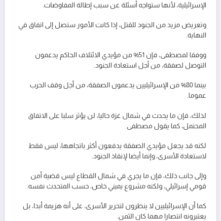
الإسرائيلية، لأنها ستواجه أسئلة عن سبب إطالة المفاوضات.
وتعريض مزيد من الجنود للقتل، إذا كانت الأمور ستصل إلى اتفاق في
النهاية.
ووفقا لمصطفى، فإن 51% من مؤيدي الائتلاف الحاكم يدعمون
التوصل لصفقة، من أجل استعادة الجنود.
بينما 80% من الإسرائيليين يدعمون الصفقة، من أجل وقف الحرب
عموما.
لذلك، فإن ما يحدث في شمال غزة حاليا، لن يؤثر سلبا على الاتفاق
المحتمل، كما يقول مصطفى.
لكنه قد يجعل مؤيدي الصفقة يدفعون أكثر باتجاهها، ليس فقط
لاستعادة الأسرى، وإنما أيضا لإنقاذ الجنود.
وإلى جانب ذلك، فإن ما يجري في شمال القطاع ليس قضية أمن
قومي إسرائيلي، ولكنه مشروع يميني خاص، حسب المتحدث نفسه.
كما أن الإسرائيليين لا ينظرون لتحرير الأسرى، على أنه هزيمة أبدا، بل
يعتبرونه انتصارا مهما كان الثمن.