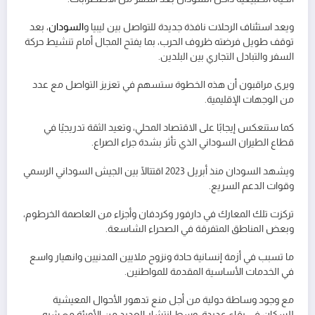
ويعد استئناف الرحلات نافذة جديدة للتواصل بين ليبيا و
السودان
، بعد
توقف طويل فرضته ظروف الحرب، بما يفتح المجال أمام تنشيط حركة
السفر والتبادل التجاري بين البلدين.
ويرى مراقبون أن هذه الخطوة ستسهم في تعزيز التواصل مع عدد
من الوجهات الإقليمية.
كما ستنعكس إيجابًا على الاقتصاد المحلي، وتعيد الثقة تدريجيًا في
قطاع الطيران السوداني الذي تأثر بشدة جراء الصراع.
ويشهد السودان منذ أبريل 2023 اقتتالًا بين الجيش السوداني الرسمي
وقوات الدعم السريع.
تركزت تلك المعارك في دارفور وكردفان وأجزاء من العاصمة الخرطوم،
وبعض المناطق المتفرقة في الصحراء الشاسعة.
ما تسبب في أزمة إنسانية حادة ونزوح ملايين المدنيين وانهيار واسع
في الخدمات الأساسية المقدمة للمواطنين.
مع وجود وساطة دولية من أجل منع تدهور الأحوال المعيشية
للسكان في بقاع عديدة، وسط انتشار العديد من الأوبئة مع شبه