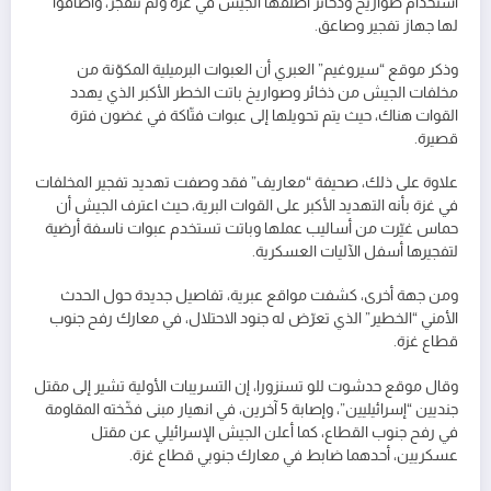
استخدام صواريخ وذخائر أطلقها الجيش في غزة ولم تنفجر، وأضافوا
لها جهاز تفجير وصاعق.
وذكر موقع “سيروغيم” العبري أن العبوات البرميلية المكوّنة من
مخلفات الجيش من ذخائر وصواريخ باتت الخطر الأكبر الذي يهدد
القوات هناك، حيث يتم تحويلها إلى عبوات فتّاكة في غضون فترة
قصيرة.
علاوة على ذلك، صحيفة “معاريف” فقد وصفت تهديد تفجير المخلفات
في غزة بأنه التهديد الأكبر على القوات البرية، حيث اعترف الجيش أن
حماس غيّرت من أساليب عملها وباتت تستخدم عبوات ناسفة أرضية
لتفجيرها أسفل الآليات العسكرية.
ومن جهة أخرى، كشفت مواقع عبرية، تفاصيل جديدة حول الحدث
الأمني “الخطير” الذي تعرّض له جنود الاحتلال، في معارك رفح جنوب
قطاع غزة.
وقال موقع حدشوت للو تسنزورا، إن التسريبات الأولية تشير إلى مقتل
جنديين “إسرائيليين”، وإصابة 5 آخرين، في انهيار مبنى فخّخته المقاومة
في رفح جنوب القطاع، كما أعلن الجيش الإسرائيلي عن مقتل
عسكريين، أحدهما ضابط في معارك جنوبي قطاع غزة.