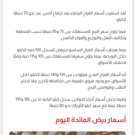
لقد استقرت أسعار الفراخ البيضاء بعد ارتفاع أمس عند نحو 70 جنيهًا
للكيلو.
فيما تراوح سعر البيع للمستهلك بين 75 و85 جنيهًا حسب المنطقة
وتكاليف النقل والتوزيع وأهواء البائعين.
بينما هبطت أسعار الفراخ الساسو جنيهان لتسجل 100 جنيه للكيلو
داخل البورصة، بينما تراوح سعرها للمستهلك بين 105 و115 جنيه وفقًا
لاختلاف الأسواق.
أما أسعار الفراخ البلدي فتراوحت بين 130 و140 جنيهًا للكيلو داخل
الأسواق، مع وجود فروق طفيفة من محافظة لأخرى تبعًا لحجم
الطلب وهوامش الربح.
وفيما يخص أسعار أجزاء الدواجن، سجل كيلو البانيه ما بين 185 و195
جنيهًا، بينما بلغ سعر كيلو الأوراك نحو 80 جنيهًا.
أسعار بيض المائدة اليوم