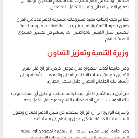
الصائم ” وذلك في إطار مبادرات بنك الطعام المصري الرامية إلى
تحقيق الأمن الغذائي وتعزيز التكافل الاجتماعي.
كما تم بحث إمكانية تنفيذ مشروعات مشتركة لدعم عدد من القرى
ضمن جهود التنمية وتوفير مشروعات متناهية الصغر ومستدامة،
لتحسين سبل العيش للمواطنين، بما يسهم في تحسين مستوى
المعيشة لهم .
وزيرة التنمية وتعزيز التعاون
ومن جانبها أكدت الدكتورة منال عوض، حرص الوزارة على تعزيز
التعاون مع مؤسسات المجتمع المدني والجمعيات الأهلية، وعلى
رأسها بنك الطعام المصري خلال شهر رمضان.
من أجل دعم الأسر الأكثر احتياجاً بالمحافظات، وتذليل أي عقبات تواجه
تلك المؤسسات في المحافظات للقيام بدورها على أكمل وجه.
وأشارت الوزيرة إلى أن الوزارة ستقدم كل سبل الدعم لضمان وصول
المساعدات الغذائية بشكل عادل ومنظم إلى مستحقيها.
ومن جانبه، أعرب محسن سرحان عن تقديره لجهود وزارة التنمية
المحلية في دعم مختلف المبادرات والمشروعات المجتمعية.