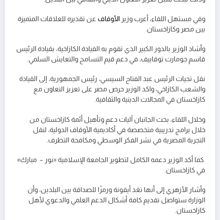
وفي مستهل اللقاء، أعرب وزير
الأوقاف
عن تقديره للعلاقات المتميزة
بين مصر وكازاخستان.
وأشاد الوزير بالدور الكبير الذي تقوم به القيادة الكازاخية، بقيادة الرئيس
قاسم جومارت توقاييف، في دعم قيم التسامح والتعايش السلمي.
نقل تحيات الرئيس عبد الفتاح السيسي، رئيس الجمهورية، إلى القيادة
والشعب الكازاخي، واكد الوزير حرص مصر على تعزيز التعاون مع
كازاخستان في المجالات الدينية والثقافية.
وخلال اللقاء، بحث الجانبان آليات دعم وتأهيل أئمة كازاخستان من
خلال برامج تدريبية متخصصة في أكاديمية الأوقاف الدولية، لنقل
التجربة المصرية في نشر الفكر الوسطي ومكافحة التطرف.
كما أكد الوزير دعمه الكامل لتطوير الجامعة الإسلامية «نور – مبارك»
في كازاخستان.
وأشار الأزهري إلى أنها تعَد أيقونة ورمزًا للصداقة بين البلدين، وأن
الوزارة ستواصل تقديم كافة أشكال الدعم العلمي والدعوي لأهل
كازاخستان.