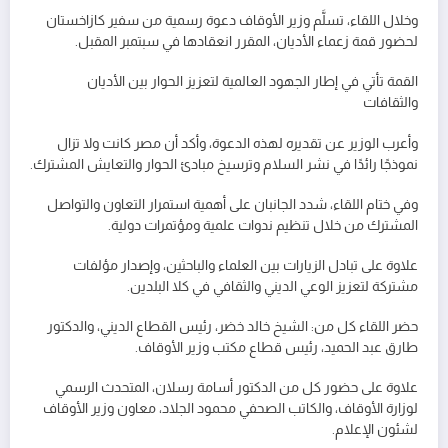
وخلال اللقاء، تسلَّم وزير الأوقاف دعوة رسمية من سفير كازاخستان
لحضور قمة زعماء الأديان، المقرر انعقادها في سبتمبر المقبل.
القمة تأتي في إطار الجهود العالمية لتعزيز الحوار بين الأديان
والثقافات
وأعرب الوزير عن تقديره لهذه الدعوة، وأكد أن مصر كانت ولا تزال
نموذجًا رائدًا في نشر السلام وترسيخ مبادئ الحوار والتعايش المشترك.
وفي ختام اللقاء، شدد الجانبان على أهمية استمرار التعاون والتواصل
المشترك من خلال تنظيم ندوات علمية ومؤتمرات دولية.
علاوة على تبادل الزيارات بين العلماء والباحثين، وإصدار مؤلفات
مشتركة لتعزيز الوعي الديني والثقافي في كلا البلدين.
حضر اللقاء كل من: الشيخ خالد خضر، رئيس القطاع الديني، والدكتور
طارق عبد الحميد، رئيس قطاع مكتب وزير الأوقاف.
علاوة على حضور كل من الدكتور أسامة رسلان، المتحدث الرسمي
لوزارة الأوقاف، والكاتب الصحفي محمود الجلاد، معاون وزير الأوقاف
لشئون الإعلام.