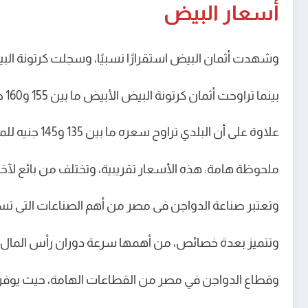
أسعار البيض
وشهدت أثمان البيض استقرارًا نسبيًا، وسجلت كرتونة البيض الأحمر أسعارًا تتراوح ما بين 155 و161 ج
بينما تراوحت أثمان كرتونة البيض الأبيض ما بين 155 و160 جنيهًا، في البورصة وللمستهلك على التوالي.
علاوة على أن البلدي تراوح سعره ما بين 135 و145 جنيه للمستهلك.
ملحوظة هامة: هذه الأسعار تقريبية، وتختلف من بائع لآخ
وتعتبر صناعة الدواجن فى مصر من أهم الصناعات التى تسهم
وتتميز بعدة خصائص، من أهمها سرعة دوران رأس المال، بج
وقطاع الدواجن في مصر من القطاعات الهامة، حيث يوفر فرص عمل لنحو ,5