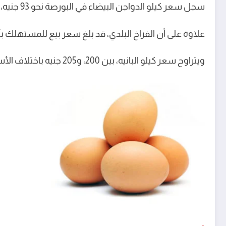
سجل سعر كيلو الدواجن البيضاء في البورصة نحو 93 جنيه، بينما تراوح سعرها للمستهلك بين 98 و103 جنيه بحسب المنطقة.
علاوة على أن الفراخ البلدي، قد بلغ سعر بيع للمستهلك بأثمان تتراوح بين 115 و120 جنيه
ويتراوح سعر كيلو البانيه، بين 200، و205 جنيه باختلاف الأسواق.