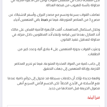
لكن المفاجأة كانت في استقبال القوات بوابل من الأعيرة النارية، في
محاولة يائسة للهروب من قبضة العدالة.
تعاملت القوات بسرعة وحسم مع مصدر النيران، وأسفر الاشتباك عن
مصرع 3 من العناصر المتورطة، فيما تم
ضبط
باقي المتهمين أحياء.
وخلال استكمال المداهمات، ألقت الأجهزة الأمنية القبض على مالك
أحد المنازل بعدما تبين قيامه بإخفاء أحد المطلوبين داخل منزله، في
محاولة لتعطيل تنفيذ القانون.
وعثرت القوات بحوزة المتهمين على 4 بنادق آلية، وعدد كبير من
الطلقات.
إلى جانب كمية من المواد المخدرة المتنوعة، فيما تم تحرير المحاضر
اللازمة، وإحالة المتهمين إلى جهات التحقيق.
واقعة جديدة تؤكد أن خلافات بسيطة قد تتحول إلى جرائم دامية عندما
تقع الأسلحة في الأيدي الخطأ. لكن الحسم الأمني السريع أنهى
فصول الجريمة قبل امتدادها من جديد.
اقرأ أيضًا: