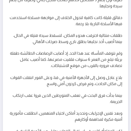
سيدة ونجليها.
دقائق قليلة كانت كافية لتحول الخلاف إلى مواجهة مسلحة استخدمت
فيها الأسلحة النارية بلا رحمة.
طلقات متتالية اخترقت هدوء المكان، لتسقط سيدة قتيلة في الحال،
بينما أصيب أحد نجليها بطلق ناري وسط صرخات الأهالي.
ولم تتوقف المأساة عند هذا الحد، إذ أصابت الرصاصات الطائشة طفلة
بريئة تبلغ من العمر 6 سنوات فلقيت مصرعها، كما أصيب عامل
تصادف مروره بالقرب من موقع الاشتباكات.
بلاغ عاجل وصل إلى الأجهزة الأمنية في قنا، وعلى الفور انتقلت القوات
إلى مكان الحادث، وتم فرض كردون أمني واسع.
بينما بدأت فرق البحث في تعقب المتورطين الذين فروا عقب ارتكاب
الجريمة.
وبعد تقنين الإجراءات وتحديد أماكن اختباء المتهمين، انطلقت مأمورية
أمنية مكبرة لمداهمة أوكارهم.