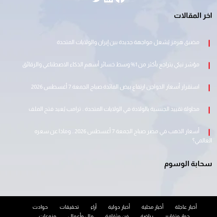
اخر المقالات
مضيق هرمز يُشعل مواجهة جديدة بين إيران والولايات المتحدة
مؤشر نيكي يتراجع بأكثر من 1% وسط خسائر أسهم الذكاء الاصطناعي والرقائق
استقرار أسعار الدواجن ارتفاع بيض المائدة صباح الجمعة 7 أغسطس 2026
محاولة تقييد الجنسية بالولادة في الولايات المتحدة .. ترامب يُعيد فتح الملف
أسعار الذهب في مصر صباح الجمعة 7 أغسطس 2026 .. وماذا عن سعره
العالمي؟
سحابة الوسوم
أخبار عاجلة
أخبار محلية
أخبار دولية
أراء
تحقيقات
حوادث
حوار وتقارير
رياضة
فن وثقافة
مال وأعمال
منوعات