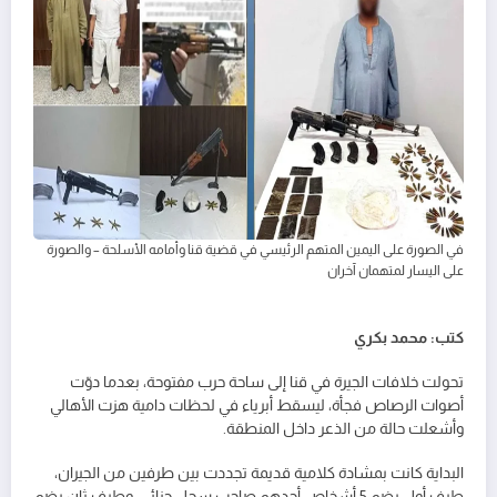
في الصورة على اليمين المتهم الرئيسي في قضية قنا وأمامه الأسلحة – والصورة
على اليسار لمتهمان آخران
كتب: محمد بكري
تحولت خلافات الجيرة في قنا إلى ساحة حرب مفتوحة، بعدما دوّت
أصوات الرصاص فجأة، ليسقط أبرياء في لحظات دامية هزت الأهالي
وأشعلت حالة من الذعر داخل المنطقة.
البداية كانت بمشادة كلامية قديمة تجددت بين طرفين من الجيران،
طرف أول يضم 5 أشخاص أحدهم صاحب سجل جنائي، وطرف ثان يضم