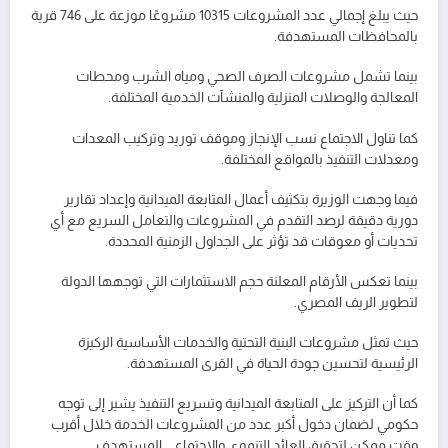
حيث يبلغ إجمالي عدد المشروعات 10315 مشروعًا موزعة على 746 قرية
بالمحافظات المستهدفة.
بينما تشمل مشروعات الصرف الصحي ومياه الشرب ومحطات
المعالجة والوصلات المنزلية والمنشآت الخدمية المختلفة.
كما تناول الاجتماع نسب الإنجاز وموقف توريد وتركيب المعدات
ومعدلات التنفيذ بالمواقع المختلفة.
فيما وجهت الوزيرة بتكثيف أعمال المتابعة الميدانية وإعداد تقارير
دورية دقيقة لرصد التقدم في المشروعات والتعامل السريع مع أي
تحديات أو معوقات قد تؤثر على الجداول الزمنية المحددة.
بينما تعكس الأرقام المعلنة حجم الاستثمارات التي توجهها الدولة
لتطوير الريف المصري.
حيث تمثل مشروعات البنية التحتية والخدمات الأساسية الركيزة
الرئيسية لتحسين جودة الحياة في القرى المستهدفة.
كما أن التركيز على المتابعة الميدانية وتسريع التنفيذ يشير إلى توجه
حكومي لضمان دخول أكبر عدد من المشروعات الخدمة خلال أقرب
وقت ممكن لتحقيق العائد التنموي والاجتماعي المستهدف.